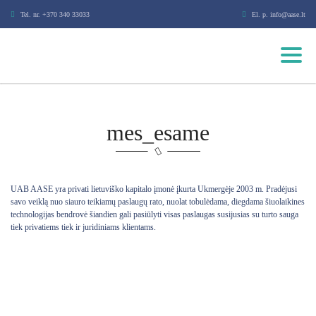
Tel. nr. +370 340 33033
El. p. info@aase.lt
mes_esame
UAB AASE yra privati lietuviško kapitalo įmonė įkurta Ukmergėje 2003 m. Pradėjusi
savo veiklą nuo siauro teikiamų paslaugų rato, nuolat tobulėdama, diegdama šiuolaikines
technologijas bendrovė šiandien gali pasiūlyti visas paslaugas susijusias su turto sauga
tiek privatiems tiek ir juridiniams klientams.